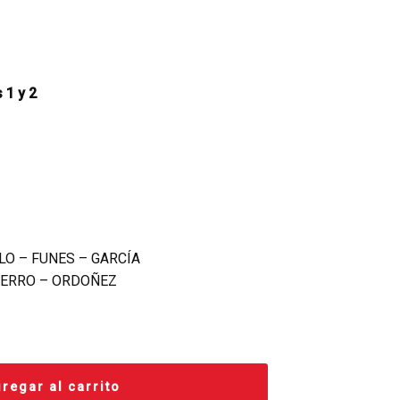
1 y 2
LO – FUNES – GARCÍA
UERRO – ORDOÑEZ
regar al carrito