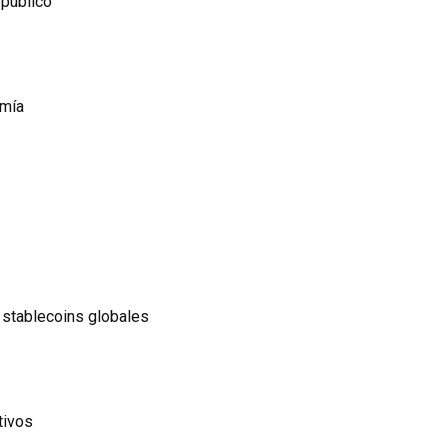
 público
omía
 stablecoins globales
tivos