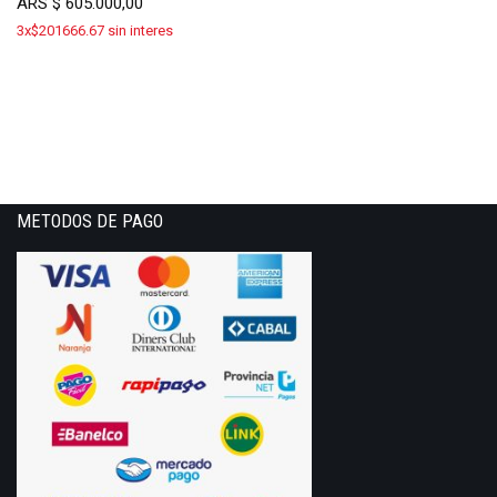
ARS
$
605.000,00
3x$201666.67 sin interes
METODOS DE PAGO