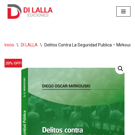
Ir
al
contenido
Inicio
\
DI LALLA
\
Delitos Contra La Seguridad Publica – Mirkouski
20% OFF!