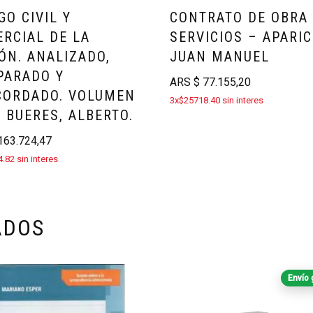
GO CIVIL Y
CONTRATO DE OBRA
RCIAL DE LA
SERVICIOS – APARIC
ÓN. ANALIZADO,
JUAN MANUEL
PARADO Y
ARS
$
77.155,20
CORDADO. VOLUMEN
3x$25718.40 sin interes
– BUERES, ALBERTO.
63.724,47
.82 sin interes
ADOS
Envío 