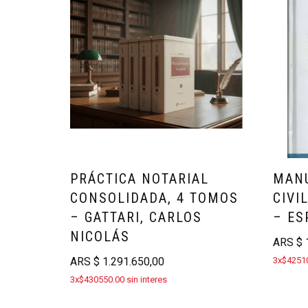
PRÁCTICA NOTARIAL
MANU
CONSOLIDADA, 4 TOMOS
CIVI
– GATTARI, CARLOS
– ES
NICOLÁS
ARS
$
1
ARS
$
1.291.650,00
3x$42510
3x$430550.00 sin interes