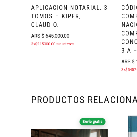
APLICACION NOTARIAL. 3
CÓDI
TOMOS – KIPER,
COME
CLAUDIO.
NACI
COM
ARS
$
645.000,00
CON
3x$215000.00 sin interes
3 A 
ARS
$
1
3x$54574
PRODUCTOS RELACION
Envío gratis