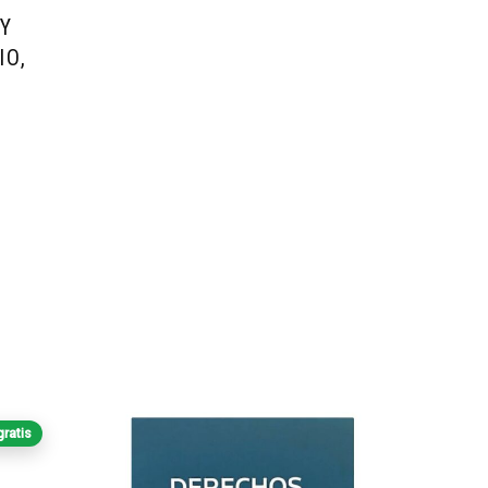
 Y
IO,
gratis