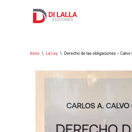
Ir
al
contenido
Inicio
\
La Ley
\
Derecho de las obligaciones – Calvo