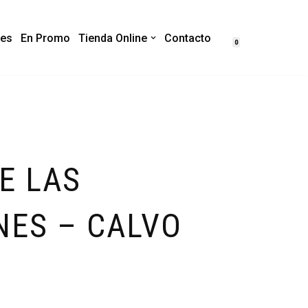
es
En Promo
Tienda Online
Contacto
0
E LAS
NES – CALVO