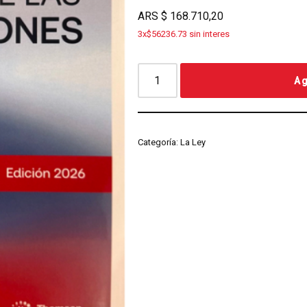
ARS
$
168.710,20
3x$56236.73 sin interes
Ag
Categoría:
La Ley