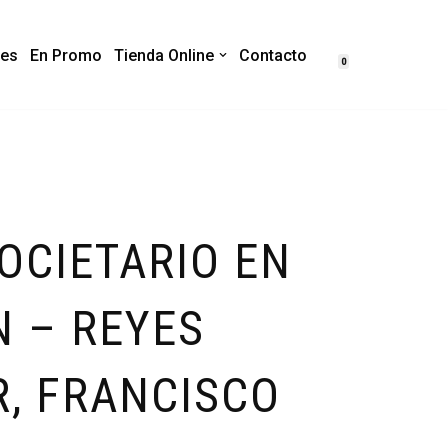
es
En Promo
Tienda Online
Contacto
0
OCIETARIO EN
N – REYES
R, FRANCISCO