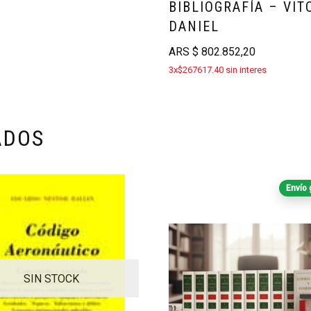
BIBLIOGRAFÍA – VIT
DANIEL
ARS
$
802.852,20
3x$267617.40 sin interes
ADOS
Envío 
SIN STOCK