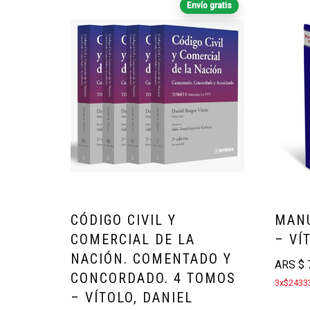
Envío gratis
CÓDIGO CIVIL Y
MANU
COMERCIAL DE LA
– VÍ
NACIÓN. COMENTADO Y
ARS
$
7
CONCORDADO. 4 TOMOS
3x$24333
– VÍTOLO, DANIEL