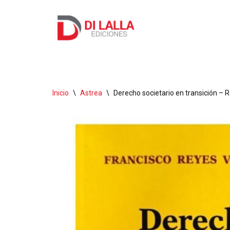
Ir
al
contenido
Inicio
\
Astrea
\
Derecho societario en transición – R