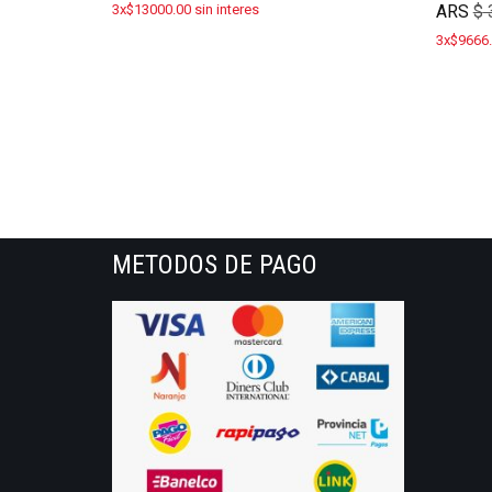
3x$13000.00 sin interes
ARS
$
3
3x$9666.
METODOS DE PAGO