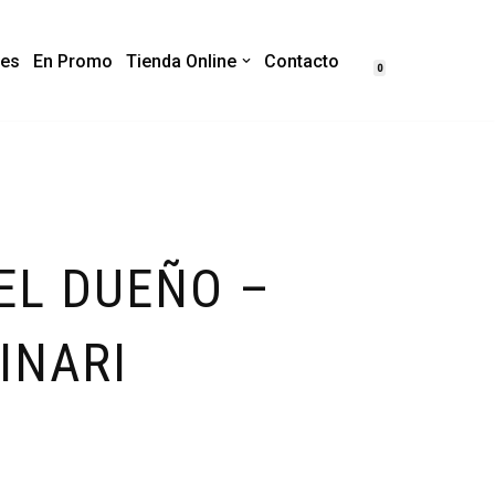
es
En Promo
Tienda Online
Contacto
0
EL DUEÑO –
INARI