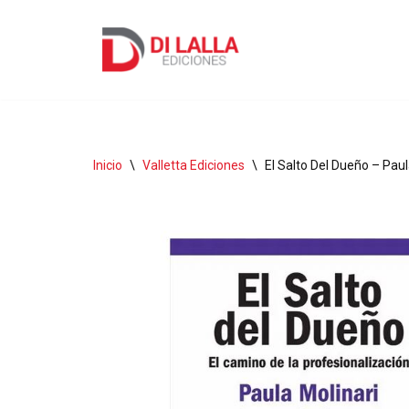
Ir
al
contenido
Inicio
\
Valletta Ediciones
\
El Salto Del Dueño – Paul