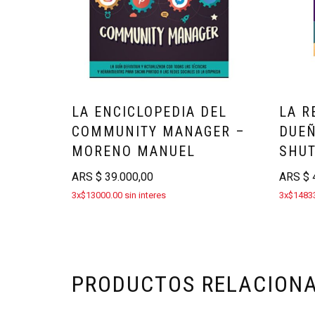
LA ENCICLOPEDIA DEL
LA R
COMMUNITY MANAGER –
DUEÑ
MORENO MANUEL
SHU
ARS
$
39.000,00
ARS
$
4
3x$13000.00 sin interes
3x$14833
PRODUCTOS RELACION