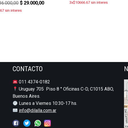
6.000,00
$
29.000,00
3x$10666.67 sin interes
67 sin interes
CONTACTO
N
011 4374-0182
Uruguay 705 Piso 8 ° Oficinas C-D, C1015 ABO,
Buenos Aires.
Lunes a Viernes 10:30-17 hs.
info@dilalla.com.ar