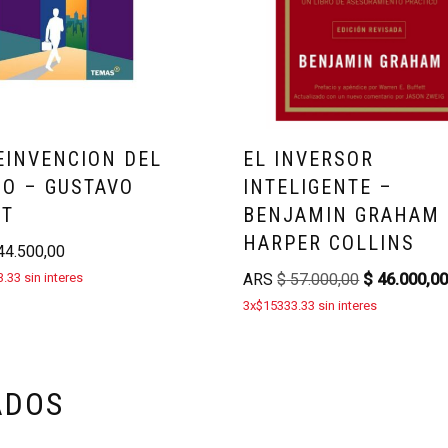
EINVENCION DEL
EL INVERSOR
O – GUSTAVO
INTELIGENTE –
TT
BENJAMIN GRAHAM
HARPER COLLINS
4.500,00
.33 sin interes
ARS
$
57.000,00
$
46.000,0
3x$15333.33 sin interes
ADOS