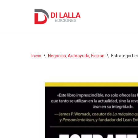
Ir
al
contenido
Inicio
\
Negocios, Autoayuda, Ficcion
\
Estrategia Le