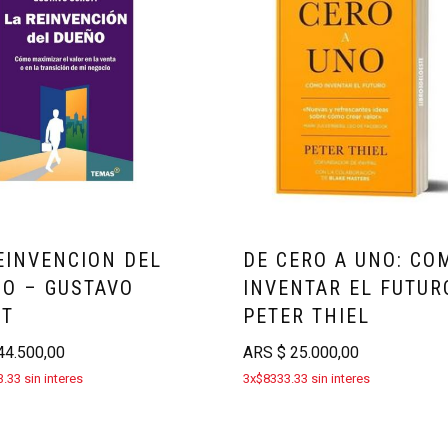
EINVENCION DEL
DE CERO A UNO: CO
O – GUSTAVO
INVENTAR EL FUTUR
TT
PETER THIEL
4.500,00
ARS
$
25.000,00
.33 sin interes
3x$8333.33 sin interes