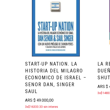
START-UP NATION. LA
LA R
HISTORIA DEL MILAGRO
DUEÑ
ECONOMICO DE ISRAEL –
SHU
SENOR DAN, SINGER
ARS
$
4
SAUL
3x$14833
ARS
$
49.000,00
3x$16333.33 sin interes