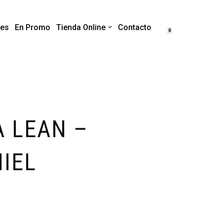
es
En Promo
Tienda Online
Contacto
0
A LEAN –
NIEL