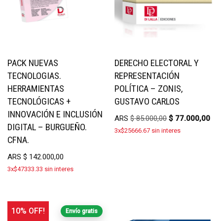
PACK NUEVAS
DERECHO ELECTORAL Y
TECNOLOGIAS.
REPRESENTACIÓN
HERRAMIENTAS
POLÍTICA – ZONIS,
TECNOLÓGICAS +
GUSTAVO CARLOS
INNOVACIÓN E INCLUSIÓN
ARS
$
85.000,00
$
77.000,00
DIGITAL – BURGUEÑO.
3x$25666.67 sin interes
CFNA.
ARS
$
142.000,00
3x$47333.33 sin interes
10% OFF!
Envío gratis