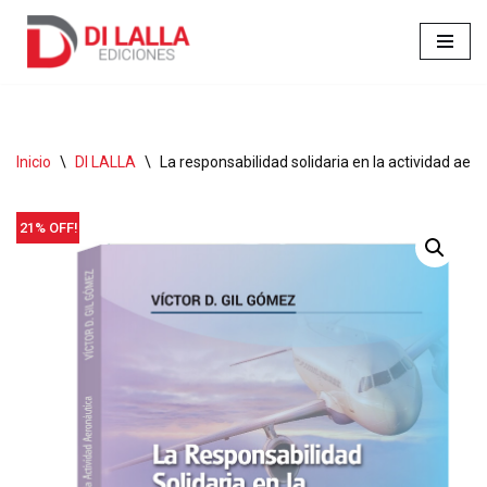
Ir
al
contenido
Inicio
\
DI LALLA
\
La responsabilidad solidaria en la actividad aer
21% OFF!