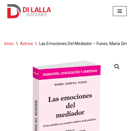
Ir
al
contenido
Inicio
\
Astrea
\
Las Emociones Del Mediador – Funes, Maria Gim