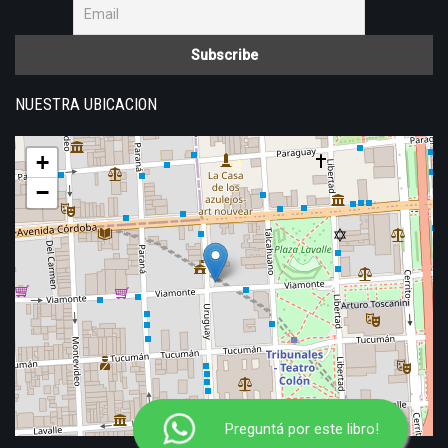
NUESTRA UBICACION
+
−
Preguntá por este libro!