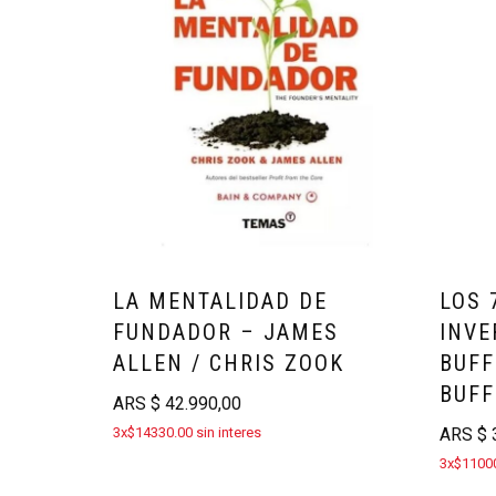
LA MENTALIDAD DE
LOS 
FUNDADOR – JAMES
INVE
ALLEN / CHRIS ZOOK
BUFF
BUFF
ARS
$
42.990,00
3x$14330.00 sin interes
ARS
$
3
3x$11000