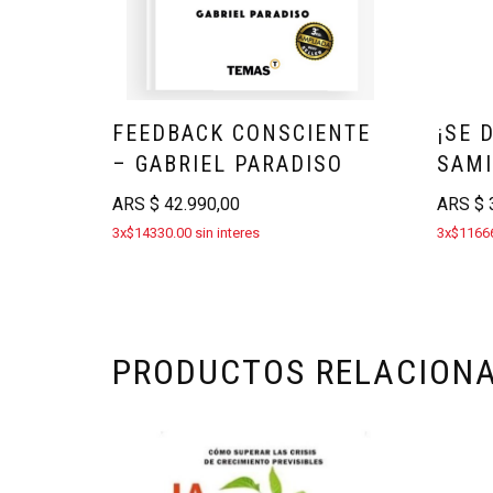
FEEDBACK CONSCIENTE
¡SE 
– GABRIEL PARADISO
SAMI
ARS
$
42.990,00
ARS
$
3
3x$14330.00 sin interes
3x$11666
PRODUCTOS RELACION