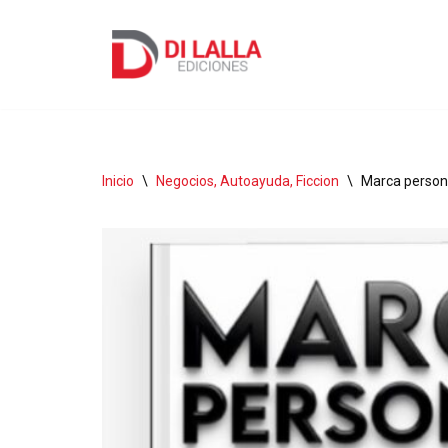
Ir
al
contenido
Inicio
\
Negocios, Autoayuda, Ficcion
\
Marca persona