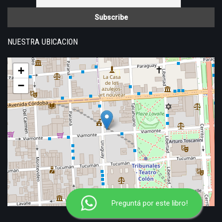
NUESTRA UBICACION
+
−
Preguntá por este libro!