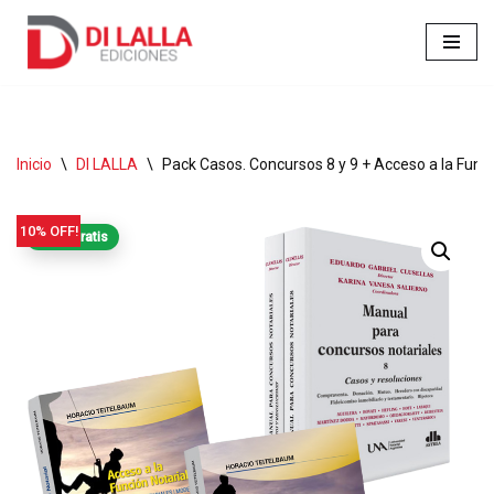
Ir
al
contenido
Inicio
\
DI LALLA
\
Pack Casos. Concursos 8 y 9 + Acceso a la Función
10% OFF!
Envío gratis