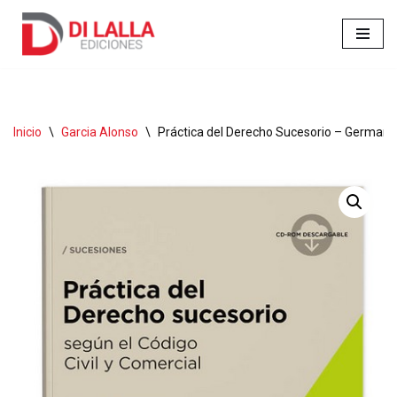
Ir
al
contenido
Inicio
\
Garcia Alonso
\
Práctica del Derecho Sucesorio – Germano,