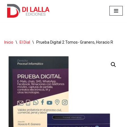
Ir
al
contenido
Inicio
\
El Dial
\
Prueba Digital 2 Tomos- Granero, Horacio R