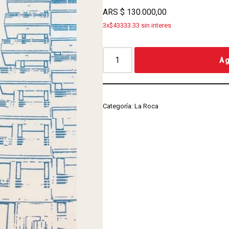
ARS
$
130.000,00
3x$43333.33 sin interes
Ag
Categoría:
La Roca