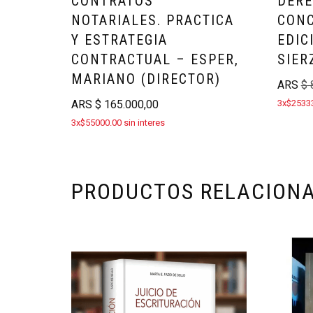
CONTRATOS
DERE
NOTARIALES. PRACTICA
CONC
Y ESTRATEGIA
EDIC
CONTRACTUAL – ESPER,
SIER
MARIANO (DIRECTOR)
ARS
$
8
ARS
$
165.000,00
3x$25333
3x$55000.00 sin interes
PRODUCTOS RELACION