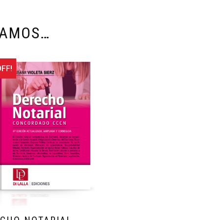
DAMOS…
FF!