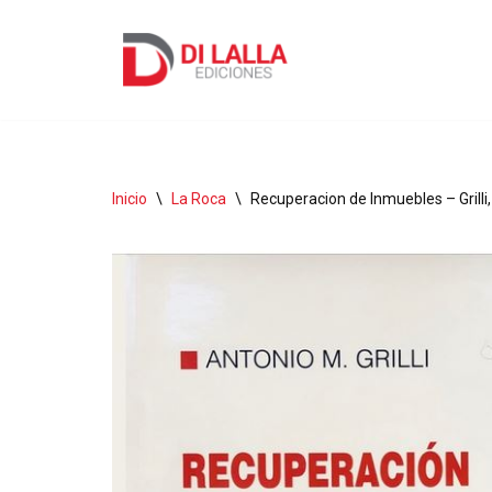
Ir
al
contenido
Inicio
\
La Roca
\
Recuperacion de Inmuebles – Grilli