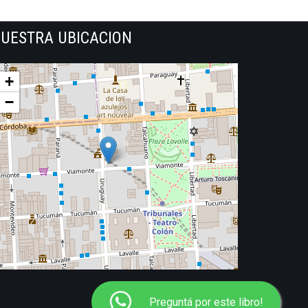
UESTRA UBICACION
+
−
Preguntá por este libro!