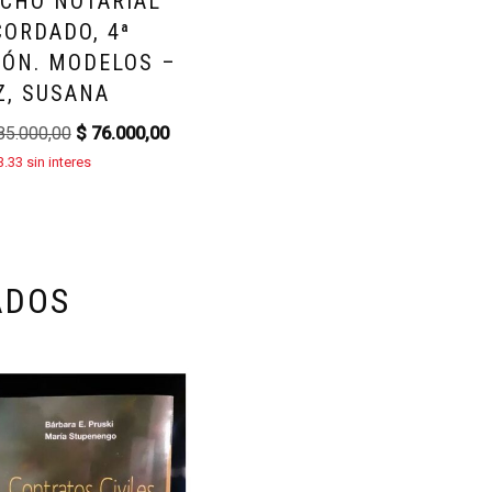
CHO NOTARIAL
ORDADO, 4ª
IÓN. MODELOS –
Z, SUSANA
5.000,00
$
76.000,00
.33 sin interes
ADOS