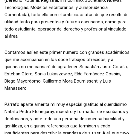
(Derecho Notarial; Registral; Inmobiliario; Societario; Nuevas
Tecnologías; Modelos Escriturarios; y Jurisprudencia
Comentada), todo ello con el ambicioso afán de que resulte de
utilidad tanto para presentes y futuros escribanos, como para
todo estudiante, operador del derecho y profesional vinculado
al área.
Contamos así en este primer número con grandes académicos
que me acompañan en los doce trabajos ofrecidos, y a
quienes no me cansaré de agradecer: Sebastián Justo Cosola;
Esteban Otero; Sonia Lukaszewicz; Elda Fernández Cossini;
Diego Mayordomo; Guillermo Mora Bournissent; y Luis
Manassero.
Párrafo aparte amerita mi muy especial gratitud al queridísimo
Natalio Pedro Etchegaray, maestro y formador de escribanos y
doctrinarios, y ante todo una persona de inmensa humildad y
gentileza, en algunas referencias que terminan siendo
insuficientes para describir la grandeza de su ser. A él, que tuvo