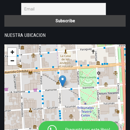
NUESTRA UBICACION
+
−
Preguntá por este libro!