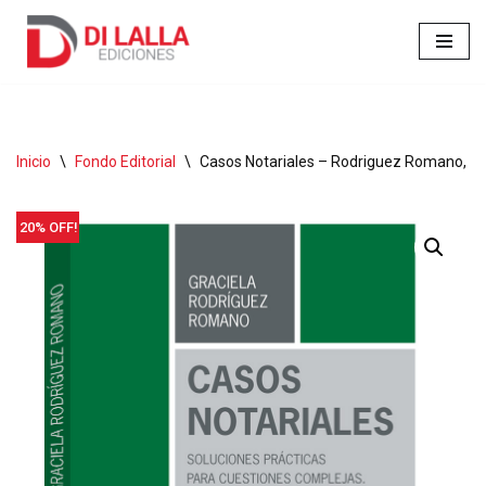
Ir
al
contenido
Inicio
\
Fondo Editorial
\
Casos Notariales – Rodriguez Romano, Gra
20% OFF!