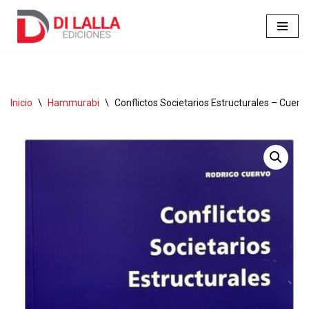
Ir
al
contenido
Inicio
\
Hammurabi
\
Conflictos Societarios Estructurales – Cuerv