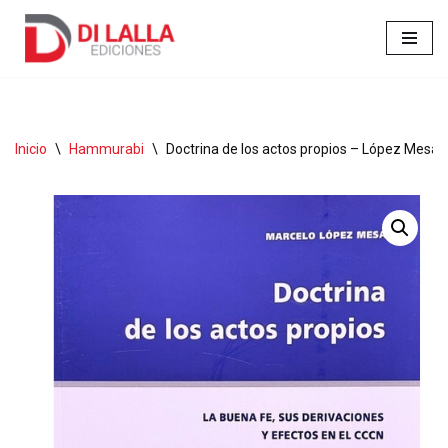
Ir
al
contenido
Inicio
\
Hammurabi
\
Doctrina de los actos propios – López Mesa,