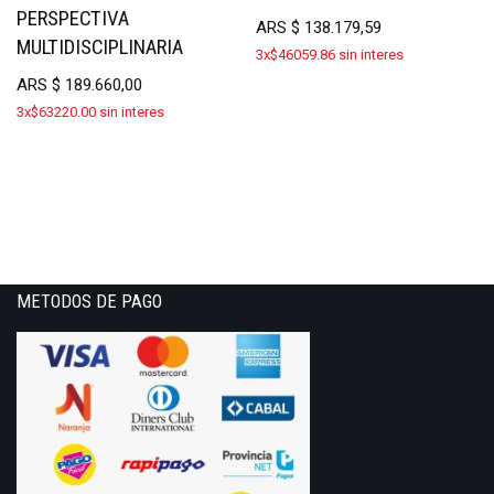
PERSPECTIVA
ARS
$
138.179,59
MULTIDISCIPLINARIA
3x$46059.86 sin interes
ARS
$
189.660,00
3x$63220.00 sin interes
METODOS DE PAGO