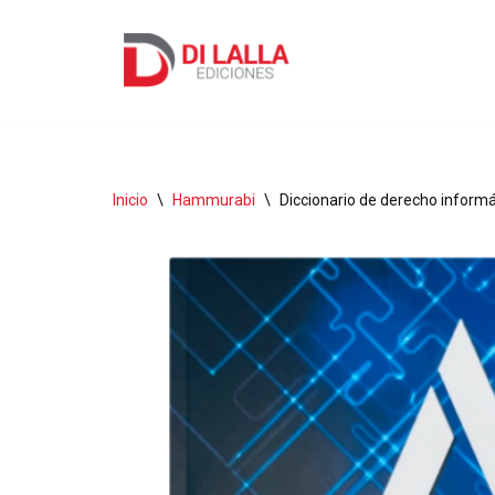
Ir
al
contenido
Inicio
\
Hammurabi
\
Diccionario de derecho inform