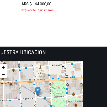
ARS
$
164.000,00
3x$54666.67 sin interes
UESTRA UBICACION
+
−