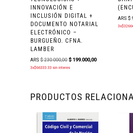
INNOVACIÓN E
(ENC
INCLUSIÓN DIGITAL +
ARS
$
9
DOCUMENTO NOTARIAL
3x$32666
ELECTRÓNICO –
BURGUEÑO. CFNA.
LAMBER
ARS
$
230.000,00
$
199.000,00
3x$66333.33 sin interes
PRODUCTOS RELACION