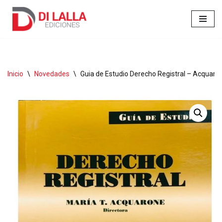
Ir
al
contenido
Inicio
\
Novedades
\
Guia de Estudio Derecho Registral – Acquaron