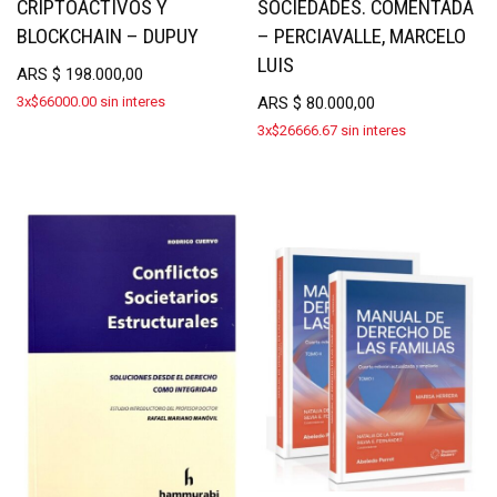
CRIPTOACTIVOS Y
SOCIEDADES. COMENTADA
BLOCKCHAIN – DUPUY
– PERCIAVALLE, MARCELO
LUIS
ARS
$
198.000,00
3x$66000.00 sin interes
ARS
$
80.000,00
3x$26666.67 sin interes