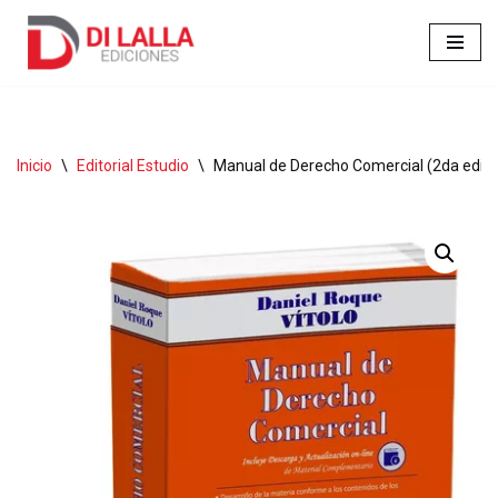
Ir
al
contenido
Inicio
\
Editorial Estudio
\
Manual de Derecho Comercial (2da edición