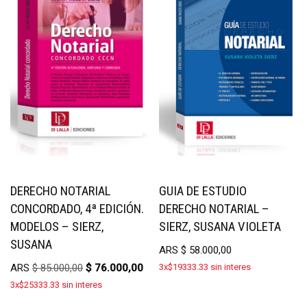
DERECHO NOTARIAL
GUIA DE ESTUDIO
CONCORDADO, 4ª EDICIÓN.
DERECHO NOTARIAL –
MODELOS – SIERZ,
SIERZ, SUSANA VIOLETA
SUSANA
ARS
$
58.000,00
ARS
$
85.000,00
$
76.000,00
3x$19333.33 sin interes
3x$25333.33 sin interes