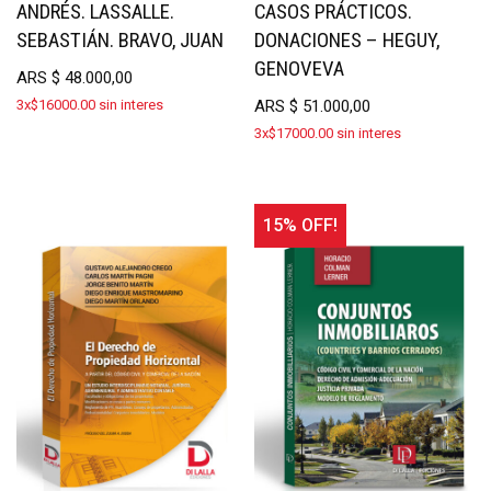
ANDRÉS. LASSALLE.
CASOS PRÁCTICOS.
SEBASTIÁN. BRAVO, JUAN
DONACIONES – HEGUY,
GENOVEVA
ARS
$
48.000,00
3x$16000.00 sin interes
ARS
$
51.000,00
3x$17000.00 sin interes
15% OFF!