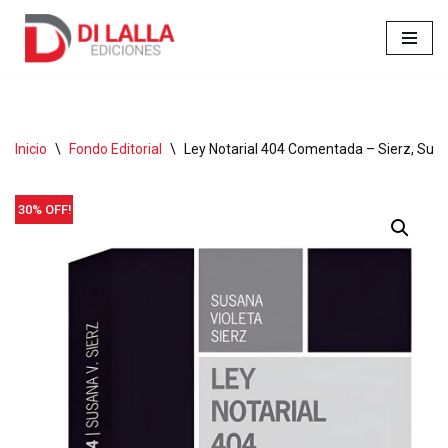
Ir
al
contenido
Inicio
\
Fondo Editorial
\
Ley Notarial 404 Comentada – Sierz, Susa
30% OFF!