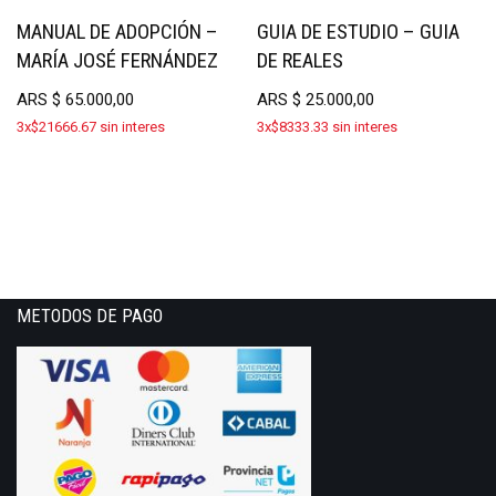
MANUAL DE ADOPCIÓN –
GUIA DE ESTUDIO – GUIA
MARÍA JOSÉ FERNÁNDEZ
DE REALES
ARS
$
65.000,00
ARS
$
25.000,00
3x$21666.67 sin interes
3x$8333.33 sin interes
METODOS DE PAGO