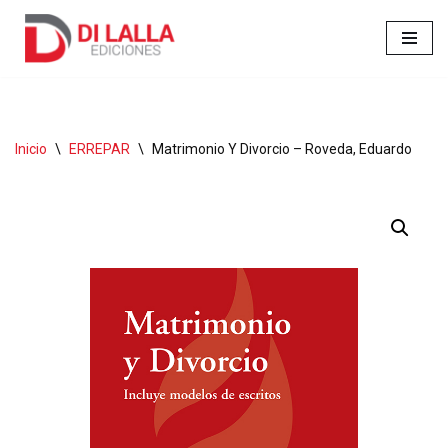
Ir
al
contenido
Inicio
\
ERREPAR
\
Matrimonio Y Divorcio – Roveda, Eduardo