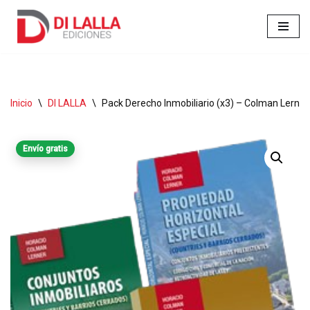
Ir
al
contenido
Inicio
\
DI LALLA
\
Pack Derecho Inmobiliario (x3) – Colman Lerner,
Envío gratis