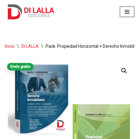
Ir
al
contenido
Inicio
\
DI LALLA
\
Pack. Propiedad Horizontal + Derecho Inmobilia
Envío gratis