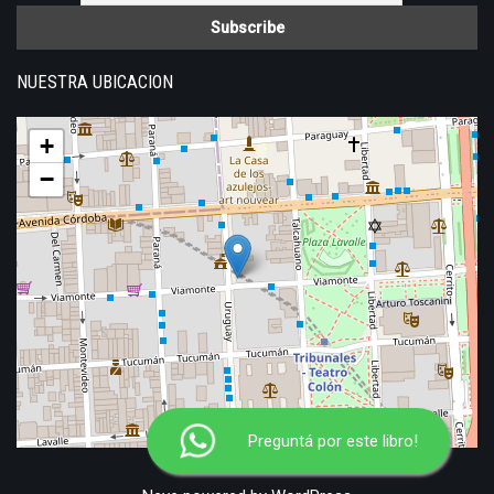
NUESTRA UBICACION
+
−
Preguntá por este libro!