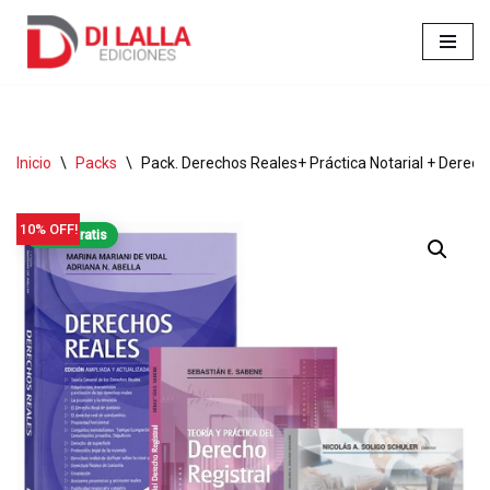
Ir
al
contenido
Inicio
\
Packs
\
Pack. Derechos Reales+ Práctica Notarial + Derecho
10% OFF!
Envío gratis