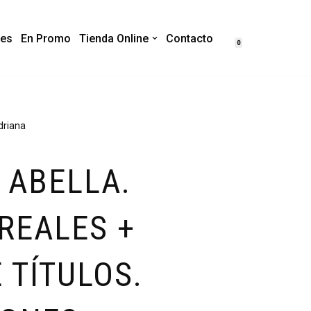
es
En Promo
Tienda Online
Contacto
0
driana
 ABELLA.
REALES +
 TÍTULOS.