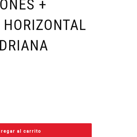
ONES +
 HORIZONTAL
ADRIANA
regar al carrito