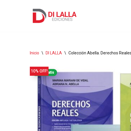
Ir
al
contenido
Inicio
\
DI LALLA
\
Colección Abella. Derechos Reales
10% OFF!
Envío gratis