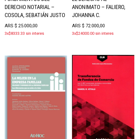
DERECHO NOTARIAL –
ANONIMATO – FALIERO,
COSOLA, SEBATIÁN JUSTO
JOHANNA C.
ARS
$
25.000,00
ARS
$
72.000,00
3x$8333.33 sin interes
3x$24000.00 sin interes