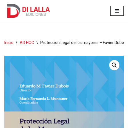
Ir
al
contenido
Inicio
\
AD HOC
\
Proteccion Legal de los mayores – Favier Dubois