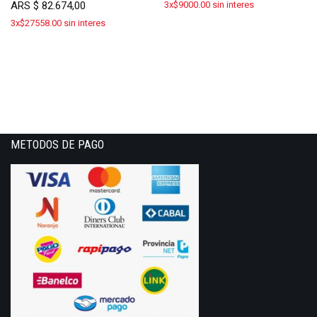
ARS
$
82.674,00
3x$9000.00 sin interes
3x$27558.00 sin interes
METODOS DE PAGO