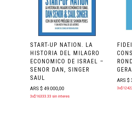
START-UP NATION. LA
FIDE
HISTORIA DEL MILAGRO
CONS
ECONOMICO DE ISRAEL –
ROND
SENOR DAN, SINGER
GERA
SAUL
ARS
$
3
ARS
$
49.000,00
3x$12422
3x$16333.33 sin interes