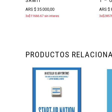
SAMIT
1 – 
ARS
$
35.000,00
ARS
$
8
3x$11666.67 sin interes
3x$28578
PRODUCTOS RELACION