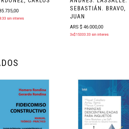
ORDOÑEZ, CARLOS
ANDRÉS. LASSALLE.
SEBASTIÁN. BRAVO,
5.735,00
JUAN
.33 sin interes
ARS
$
46.000,00
3x$15333.33 sin interes
ADOS