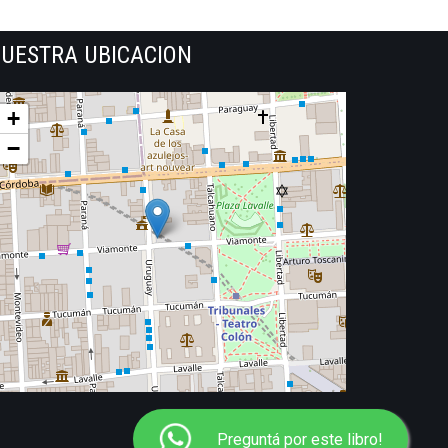
UESTRA UBICACION
+
−
Preguntá por este libro!