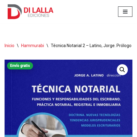
Ir
al
contenido
Inicio
\
Hammurabi
\
Técnica Notarial 2 – Latino, Jorge. Prólogo d
Envío gratis