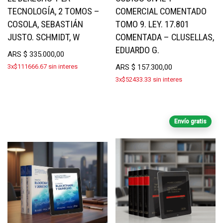
TECNOLOGÍA, 2 TOMOS –
COMERCIAL COMENTADO
COSOLA, SEBASTIÁN
TOMO 9. LEY. 17.801
JUSTO. SCHMIDT, W
COMENTADA – CLUSELLAS,
EDUARDO G.
ARS
$
335.000,00
3x$111666.67 sin interes
ARS
$
157.300,00
3x$52433.33 sin interes
Envío gratis