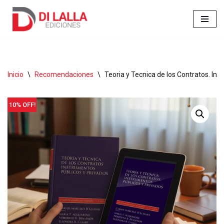
Ir
al
contenido
Inicio
\
Recomendaciones
\
Teoria y Tecnica de los Contratos. Ins
10% OFF!