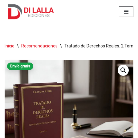
Ir
al
contenido
Inicio
\
Recomendaciones
\
Tratado de Derechos Reales. 2 Tomos 
Envío gratis