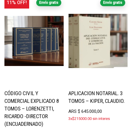
11% OFF!
Envío gratis
Envío gratis
CÓDIGO CIVIL Y
APLICACION NOTARIAL. 3
COMERCIAL EXPLICADO 8
TOMOS – KIPER, CLAUDIO.
TOMOS – LORENZETTI,
ARS
$
645.000,00
RICARDO -DIRECTOR
3x$215000.00 sin interes
(ENCUADERNADO)