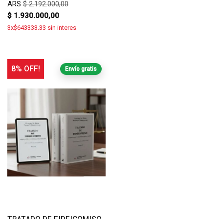
ARS
$
2.192.000,00
$
1.930.000,00
3x$643333.33 sin interes
8% OFF!
Envío gratis