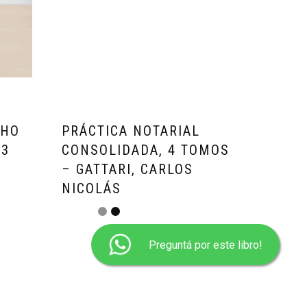
CHO
PRÁCTICA NOTARIAL
 3
CONSOLIDADA, 4 TOMOS
– GATTARI, CARLOS
NICOLÁS
ARS
$
1.291.650,00
3x$430550.00 sin interes
Preguntá por este libro!