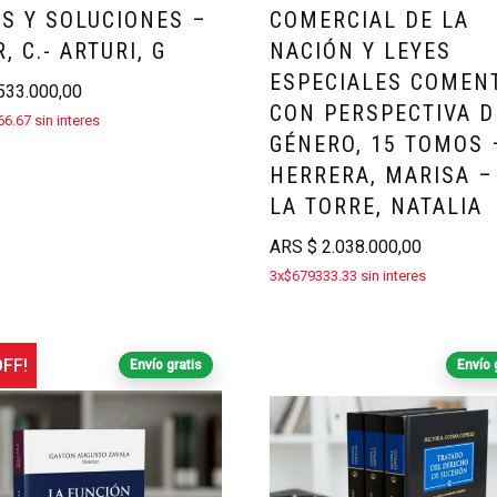
S Y SOLUCIONES –
COMERCIAL DE LA
, C.- ARTURI, G
NACIÓN Y LEYES
ESPECIALES COMEN
33.000,00
CON PERSPECTIVA D
6.67 sin interes
GÉNERO, 15 TOMOS 
HERRERA, MARISA –
LA TORRE, NATALIA
ARS
$
2.038.000,00
3x$679333.33 sin interes
FF!
Envío gratis
Envío 