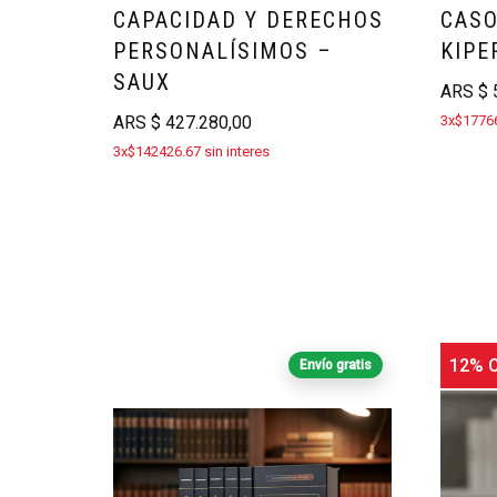
CAPACIDAD Y DERECHOS
CASO
PERSONALÍSIMOS –
KIPER
SAUX
ARS
$
5
ARS
$
427.280,00
3x$17766
3x$142426.67 sin interes
12% O
Envío gratis