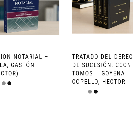
ION NOTARIAL –
TRATADO DEL DERE
LA, GASTÓN
DE SUCESIÓN. CCCN
ECTOR)
TOMOS – GOYENA
COPELLO, HECTOR
40.000,00
$
298.000,00
.33 sin interes
ARS
$
784.800,00
3x$261600.00 sin interes