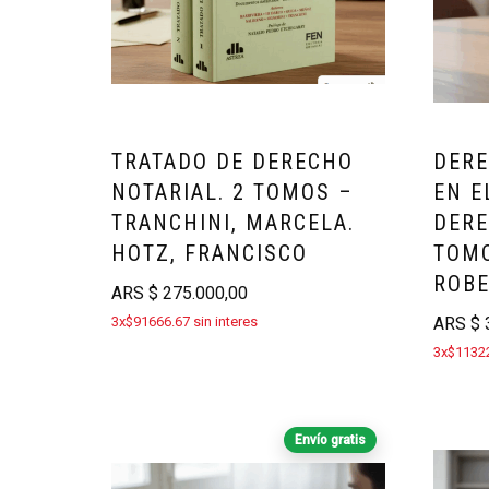
TRATADO DE DERECHO
DERE
NOTARIAL. 2 TOMOS –
EN E
TRANCHINI, MARCELA.
DERE
HOTZ, FRANCISCO
TOMO
ROB
ARS
$
275.000,00
3x$91666.67 sin interes
ARS
$
3
3x$11322
Envío gratis