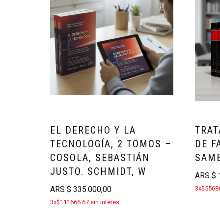
EL DERECHO Y LA
TRAT
TECNOLOGÍA, 2 TOMOS –
DE F
COSOLA, SEBASTIÁN
SAMB
JUSTO. SCHMIDT, W
ARS
$
1
ARS
$
335.000,00
3x$55686
3x$111666.67 sin interes