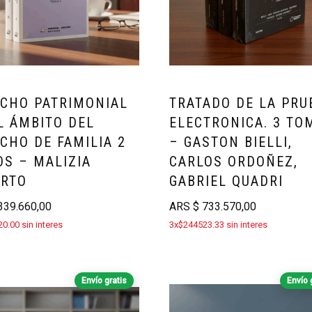
CHO PATRIMONIAL
TRATADO DE LA PRU
L ÁMBITO DEL
ELECTRONICA. 3 TO
CHO DE FAMILIA 2
– GASTON BIELLI,
S – MALIZIA
CARLOS ORDOÑEZ,
ERTO
GABRIEL QUADRI
39.660,00
ARS
$
733.570,00
0.00 sin interes
3x$244523.33 sin interes
Envío gratis
Envío 