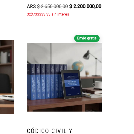
ARS
$
2.650.000,00
$
2.200.000,00
3x$733333.33 sin interes
Envío gratis
CÓDIGO CIVIL Y