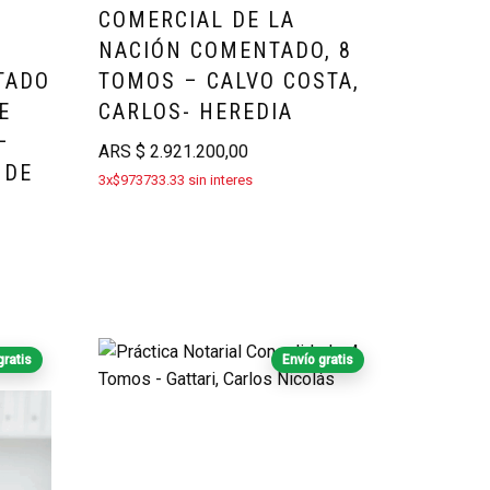
COMERCIAL DE LA
NACIÓN COMENTADO, 8
TADO
TOMOS – CALVO COSTA,
E
CARLOS- HEREDIA
–
ARS
$
2.921.200,00
 DE
3x$973733.33 sin interes
gratis
Envío gratis