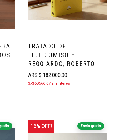
EBA
TRATADO DE
MOS
FIDEICOMISO –
REGGIARDO, ROBERTO
ARS
$
182.000,00
3x$60666.67 sin interes
16% OFF!
gratis
Envío gratis