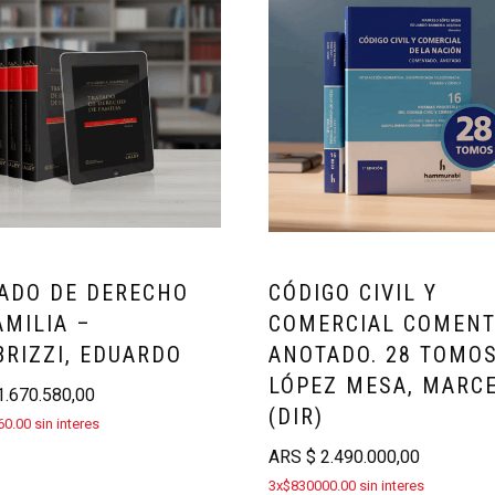
ADO DE DERECHO
CÓDIGO CIVIL Y
AMILIA –
COMERCIAL COMENT
RIZZI, EDUARDO
ANOTADO. 28 TOMO
LÓPEZ MESA, MARC
.670.580,00
(DIR)
0.00 sin interes
ARS
$
2.490.000,00
3x$830000.00 sin interes