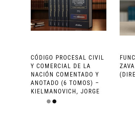
CÓDIGO PROCESAL CIVIL
FUNC
Y COMERCIAL DE LA
ZAVA
NACIÓN COMENTADO Y
(DIR
ANOTADO (6 TOMOS) –
ARS
$
3
KIELMANOVICH, JORGE
3x$99333
ARS
$
262.000,00
3x$87333.33 sin interes