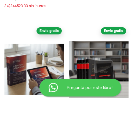
3x$244523.33 sin interes
Envío gratis
Envío gratis
Preguntá por este libro!
EL DERECHO Y LA
TRATADO DE DERECHO DE
TECNOLOGÍA, 2 TOMOS –
FAMILIA – SAMBRIZZI,