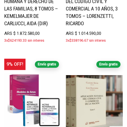
HUMANA Y DERECHO DE
DEL CÓDIGO CIVIL Y
LAS FAMILIAS, 8 TOMOS –
COMERCIAL A 10 AÑOS, 3
KEMELMAJER DE
TOMOS – LORENZETTI,
CARLUCCI, AIDA (DIR)
RICARDO
ARS
$
1.872.580,00
ARS
$
1.014.590,00
3x$624193.33 sin interes
3x$338196.67 sin interes
9% OFF!
Envío gratis
Envío gratis