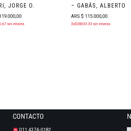
RI, JORGE O.
– GABÁS, ALBERTO
19.000,00
ARS
$
115.000,00
.67 sin interes
3x$38333.33 sin interes
CONTACTO
N
011 4374-0182