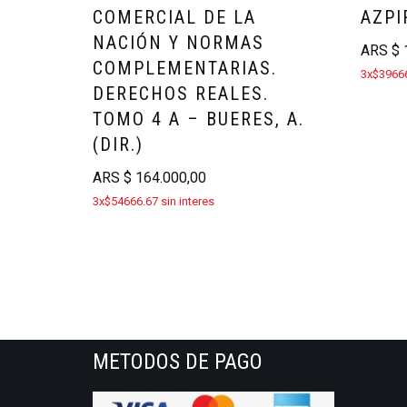
COMERCIAL DE LA
AZPI
NACIÓN Y NORMAS
ARS
$
1
COMPLEMENTARIAS.
3x$39666
DERECHOS REALES.
TOMO 4 A – BUERES, A.
(DIR.)
ARS
$
164.000,00
3x$54666.67 sin interes
METODOS DE PAGO