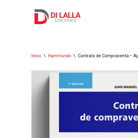
Ir
al
contenido
Inicio
\
Hammurabi
\
Contrato de Compraventa – Ap