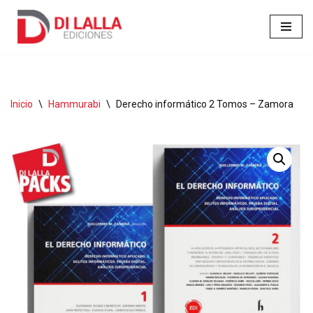
Ir
al
contenido
Inicio
\
Hammurabi
\
Derecho informático 2 Tomos – Zamora