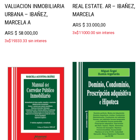
VALUACION INMOBILIARIA
REAL ESTATE. AR – IBAÑEZ,
URBANA – IBAÑEZ,
MARCELA
MARCELA A
ARS
$
33.000,00
ARS
$
58.000,00
3x$11000.00 sin interes
3x$19333.33 sin interes