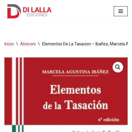
Ir
al
contenido
Inicio
\
Alveroni
\
Elementos De La Tasacion – Ibañez, Marcela A