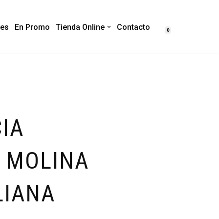
es
En Promo
Tienda Online
Contacto
0
IA
- MOLINA
LIANA