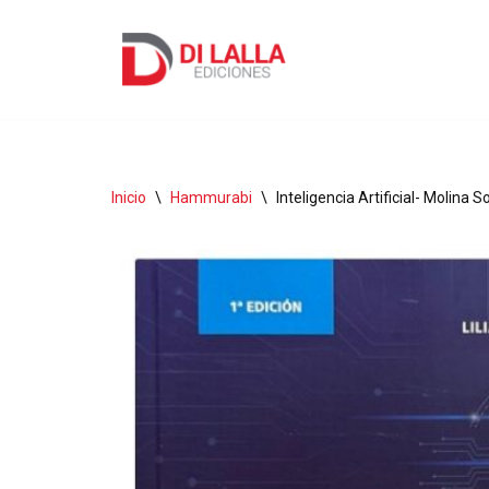
Ir
al
contenido
Inicio
\
Hammurabi
\
Inteligencia Artificial- Molina So