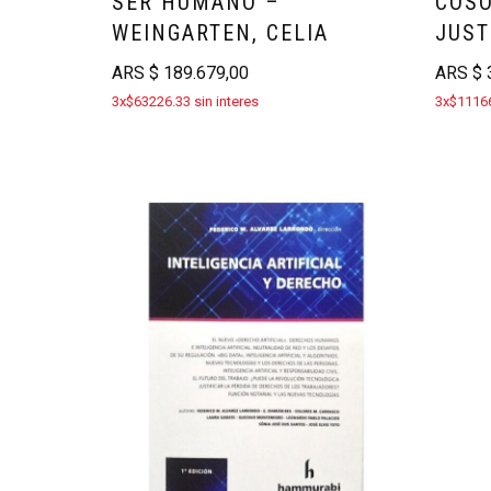
SER HUMANO –
COSO
WEINGARTEN, CELIA
JUST
ARS
$
189.679,00
ARS
$
3
3x$63226.33 sin interes
3x$11166