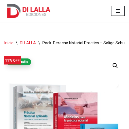
Ir
al
contenido
Inicio
\
DI LALLA
\
Pack. Derecho Notarial Practico – Soligo Schule
11% OFF!
Envío gratis