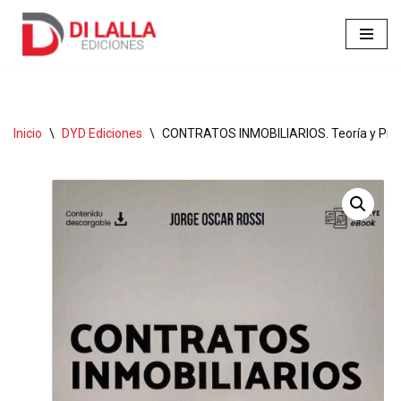
Ir
al
contenido
Inicio
\
DYD Ediciones
\
CONTRATOS INMOBILIARIOS. Teoría y Práct