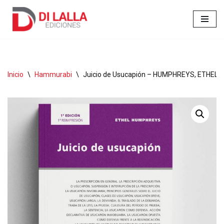
Ir
al
contenido
Inicio
\
Hammurabi
\
Juicio de Usucapión – HUMPHREYS, ETHEL