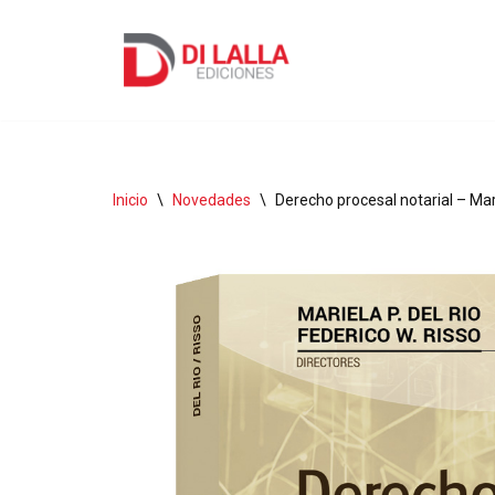
Ir
al
contenido
Inicio
\
Novedades
\
Derecho procesal notarial – Mari