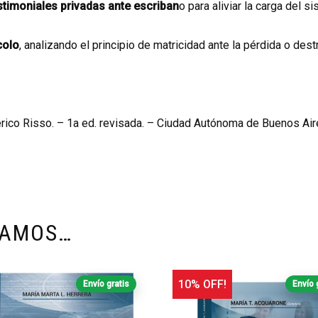
stimoniales privadas ante escriban
o para aliviar la carga del si
colo
, analizando el principio de matricidad ante la pérdida o dest
erico Risso. – 1a ed. revisada. – Ciudad Autónoma de Buenos Aires
DAMOS…
10% OFF!
Envío gratis
Envío 